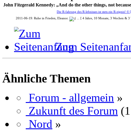
John Fitzgerald Kennedy: „And do the other things‚ not because
Die R-fahrung des R-lebnisses ist stets ein R-eignis! ©
2011-06-19: Ruhe in Frieden, Eleanor.
... [ 4 Jahre, 10 Monate, 3 Wochen & 3
Zum Seitenanfa
Ähnliche Themen
Forum - allgemein
»
Zukunft des Forum
(1
Nord
»